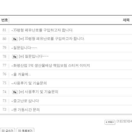
번호
제목
81
35평형 폐유난로를 구입하고자 합니다.
[re] 35평형 폐유난로를 구입하고자 합니다.
80
79
질문입니다~~~
[re] 질문입니다~~~
78
77
화평산업 1억 생산물배상 책임보험 스티커 이미지
76
올 겨울에...
75
사용후기 및 기술문의
[re] 사용후기 및 기술문의
74
73
중고난로 삽니다
72
팬 가동시간 문의
[1]
[2]
[3]
[4