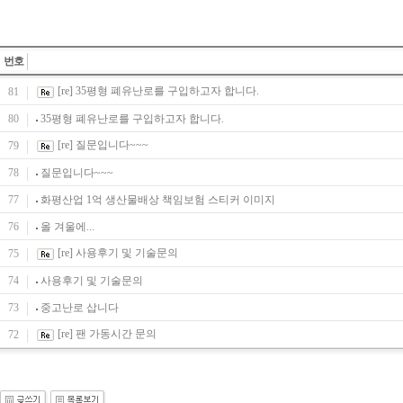
번호
[re] 35평형 폐유난로를 구입하고자 합니다.
81
80
35평형 폐유난로를 구입하고자 합니다.
[re] 질문입니다~~~
79
78
질문입니다~~~
77
화평산업 1억 생산물배상 책임보험 스티커 이미지
76
올 겨울에...
[re] 사용후기 및 기술문의
75
74
사용후기 및 기술문의
73
중고난로 삽니다
[re] 팬 가동시간 문의
72