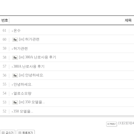
번호
제목
61
온수
[re] 허가관련
60
59
허가관련
[re] 380A 난로사용 후기
58
57
380A 난로사용 후기
[re] 안녕하세요.
56
55
안녕하세요.
54
열료소모량
[re] 350 모델을...
53
52
350 모델을...
[1]
[2]
[3]
[4